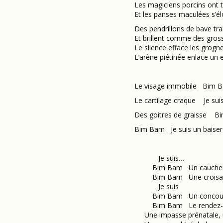
Les magiciens porcins ont to
Et les panses maculées s’él
Des pendrillons de bave tr
Et brillent comme des gros
Le silence efface les grog
L’arène piétinée enlace un
Le visage immobile Bim
Le cartilage craque Je s
Des goitres de graisse 
Bim Bam Je suis un baise
Je suis…
Bim Bam Un cauchema
Bim Bam Une croisade
Je suis
Bim Bam Un concours 
Bim Bam Le rendez-vo
Une impasse prénatale, 