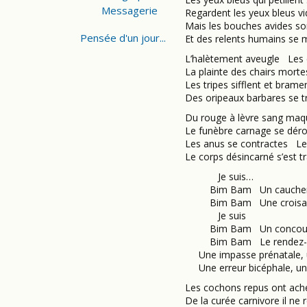
Messagerie
Regardent les yeux bleus v
Mais les bouches avides son
Pensée d'un jour...
Et des relents humains se m
L’halètement aveugle Les e
La plainte des chairs mortes
Les tripes sifflent et bram
Des oripeaux barbares se 
Du rouge à lèvre sang maqui
Le funèbre carnage se dér
Les anus se contractes Le 
Le corps désincarné s’est 
Je suis…
Bim Bam Un cauchema
Bim Bam Une croisade
Je suis
Bim Bam Un concours 
Bim Bam Le rendez-vo
Une impasse prénatale, 
Une erreur bicéphale, un c
Les cochons repus ont ach
De la curée carnivore il ne 