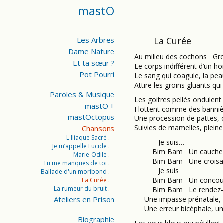
mastO
Les Arbres
La Curée
Dame Nature
Au milieu des cochons Gron
Et ta sœur ?
Le corps indifférent d’un h
Pot Pourri
Le sang qui coagule, la pea
Attire les groins gluants qu
Paroles & Musique
Les goitres pellés ondulent 
mastO +
Flottent comme des bannièr
mastOctopus
Une procession de pattes, 
Suivies de mamelles, plein
Chansons
L'Iliaque Sacré
Je suis…
Je m’appelle Lucide
Bim Bam Un cauchema
Marie-Odile
Bim Bam Une croisade
Tu me manques de toi
Je suis
Ballade d'un moribond
Bim Bam Un concours 
La Curée
La rumeur du bruit
Bim Bam Le rendez-vo
Ateliers en Prison
Une impasse prénatale, 
Une erreur bicéphale, un c
Biographie
Les yeux bleus qui pétillent 