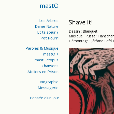
mastO
Les Arbres
Shave it!
Dame Nature
Dessin : Blanquet
Et ta sœur ?
Musique : Pusse : Hänschen 
Pot Pourri
Démontage : Jérôme Lefdu
Paroles & Musique
mastO +
mastOctopus
Chansons
Ateliers en Prison
Biographie
Messagerie
Pensée d'un jour...