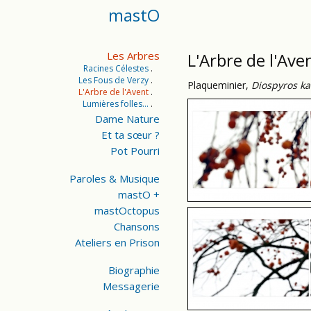
mastO
Les Arbres
L'Arbre de l'Ave
Racines Célestes
Les Fous de Verzy
Plaqueminier,
Diospyros ka
L'Arbre de l'Avent
Lumières folles...
Dame Nature
Et ta sœur ?
Pot Pourri
Paroles & Musique
mastO +
mastOctopus
Chansons
Ateliers en Prison
Biographie
Messagerie