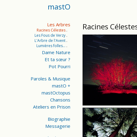
mastO
Les Arbres
Racines Céleste
Racines Célestes
Les Fous de Verzy
L'Arbre de l'Avent
Lumières folles...
Dame Nature
Et ta sœur ?
Pot Pourri
Paroles & Musique
mastO +
mastOctopus
Chansons
Ateliers en Prison
Biographie
Messagerie