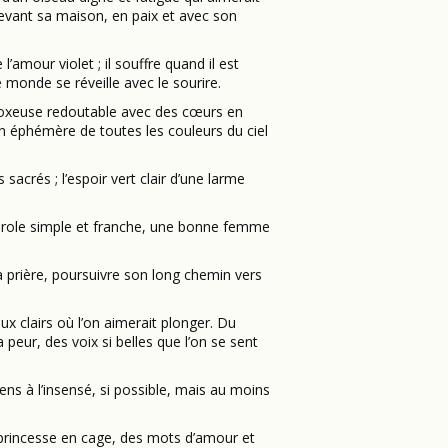
devant sa maison, en paix et avec son
l’amour violet ; il souffre quand il est
le monde se réveille avec le sourire.
e boxeuse redoutable avec des cœurs en
n éphémère de toutes les couleurs du ciel
sacrés ; l’espoir vert clair d’une larme
parole simple et franche, une bonne femme
la prière, poursuivre son long chemin vers
x clairs où l’on aimerait plonger. Du
peur, des voix si belles que l’on se sent
ns à l’insensé, si possible, mais au moins
 princesse en cage, des mots d’amour et