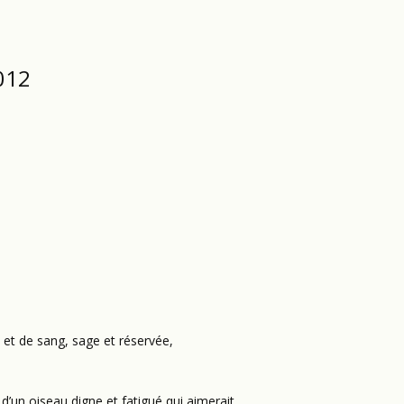
012
ce et de sang, sage et réservée,
é d’un oiseau digne et fatigué qui aimerait