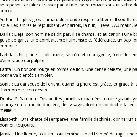
se reposer, se faire caresser par la mer, se retrouver sous un arbre 
amour.
Yu Kun : Le plus gros diamant du monde respire la liberté. Il souffle de 
isolé. Les arbres le réjouissent, et parfois, la nuit, il rêve… Au matin, 
Dalila : Déjà, son nom ne se dit pas, il se chante, et au canon ! Un
guise de gants, une combattante humaniste et fédératrice, un papillo
immortel.
Lætitia : Une jeune et jolie mère, secrète et courageuse, forte de liens 
d’émeraude qui palpite.
Latifa : Un bonbon rouge en forme de lion. Une cerise céleste, une 
bonne va bientôt s’envoler.
Sonia : La danseuse de l’orient, quand la prière est grâce, et grâce à 
l’harmonie et son destin.
Denisa & Ramona : Des petites jumelles expatriées, quatre grands yeu
courage en forme de douceur, des visages dont on voudrait effacer la 
meilleur.
Élisabeth : Une chatte désemparée, une famille déchirée, donner un se
donner, toujours…
Jamila : Une lionne, tout feu tout femme. Un cri trempé de rage, une